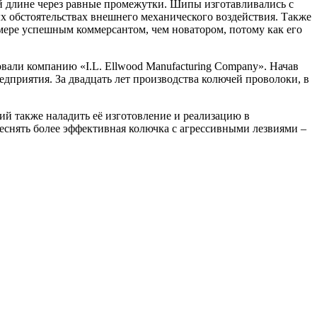
 длине через равные промежутки. Шипы изготавливались с
х обстоятельствах внешнего механического воздействия. Также
ере успешным коммерсантом, чем новатором, потому как его
овали компанию «I.L. Ellwood Manufacturing Company». Начав
дприятия. За двадцать лет производства колючей проволоки, в
й также наладить её изготовление и реализацию в
еснять более эффективная колючка с агрессивными лезвиями –