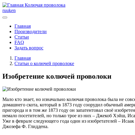
Колючая проволока
ru
uk
en
Главная
Производители
Статьи
FAQ
Задать вопрос
Главная
Статьи о колючей проволоке
Изобретение колючей проволоки
Мало кто знает, но изначально колючая проволока была не сов
домашнего скота, который в 1873 году соорудил обычный амер
пригорода и в том же 1873 году он запатентовал своё изобрет
немало посетителей, но только трое из них – Джекоб Хэйш, И
Уже в феврале следующего года один из изобретателей – Исаа
Джозефа Ф. Глиддена.