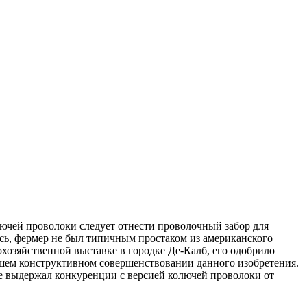
лючей проволоки следует отнести проволочный забор для
ось, фермер не был типичным простаком из американского
охозяйственной выставке в городке Де-Калб, его одобрило
йшем конструктивном совершенствовании данного изобретения.
не выдержал конкуренции с версией колючей проволоки от