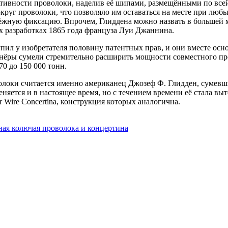
ивности проволоки, наделив её шипами, размещёнными по всей
уг проволоки, что позволяло им оставаться на месте при любы
ёжную фиксацию. Впрочем, Глиддена можно назвать в большей м
х разработках 1865 года француза Луи Джаннина.
пил у изобретателя половину патентных прав, и они вместе осн
тнёры сумели стремительно расширить мощности совместного пре
70 до 150 000 тонн.
локи считается именно американец Джозеф Ф. Глидден, сумевши
ется и в настоящее время, но с течением времени её стала выт
 Wire Concertina, конструкция которых аналогична.
ная колючая проволока и концертина