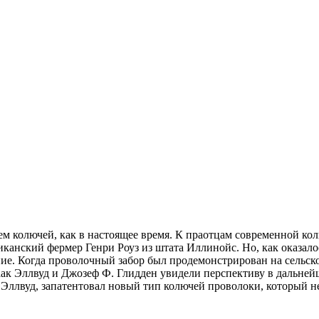
сем колючей, как в настоящее время. К праотцам современной ко
иканский фермер Генри Роуз из штата Иллинойс. Но, как оказал
ение. Когда проволочный забор был продемонстрирован на сельск
саак Эллвуд и Джозеф Ф. Глидден увидели перспективу в дальне
к Эллвуд, запатентовал новый тип колючей проволоки, который 