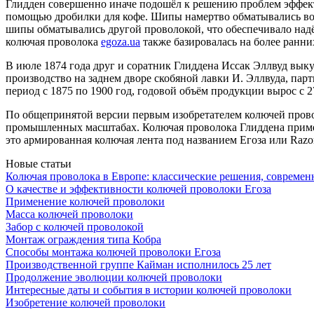
Глидден совершенно иначе подошёл к решению проблем эффект
помощью дробилки для кофе. Шипы намертво обматывались вокр
шипы обматывались другой проволокой, что обеспечивало над
колючая проволока
egoza.ua
также базировалась на более ранни
В июле 1874 года друг и соратник Глиддена Иссак Эллвуд выку
производство на заднем дворе скобяной лавки И. Эллвуда, пар
период с 1875 по 1900 год, годовой объём продукции вырос с 2
По общепринятой версии первым изобретателем колючей прово
промышленных масштабах. Колючая проволока Глиддена применя
это армированная колючая лента под названием Егоза или Razor
Новые статьи
Колючая проволока в Европе: классические решения, современ
О качестве и эффективности колючей проволоки Егоза
Применение колючей проволоки
Масса колючей проволоки
Забор с колючей проволокой
Монтаж ограждения типа Кобра
Способы монтажа колючей проволоки Егоза
Производственной группе Кайман исполнилось 25 лет
Продолжение эволюции колючей проволоки
Интересные даты и события в истории колючей проволоки
Изобретение колючей проволоки